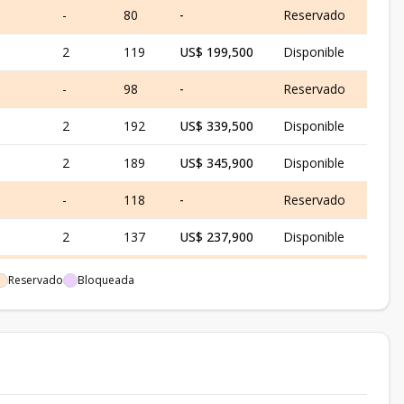
-
80
-
Reservado
2
119
US$ 199,500
Disponible
-
98
-
Reservado
2
192
US$ 339,500
Disponible
2
189
US$ 345,900
Disponible
-
118
-
Reservado
2
137
US$ 237,900
Disponible
-
77
-
Reservado
Reservado
Bloqueada
2
119
US$ 197,900
Disponible
-
96
-
Reservado
2
185
US$ 341,500
Disponible