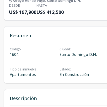
Arroyo Hondo Viejo
,
Santo Domingo D.N.
DESDE
HASTA
US$ 197,900
US$ 412,500
Resumen
Código
:
Ciudad
:
1604
Santo Domingo D.N.
Tipo de inmueble
:
Estado
:
Apartamentos
En Construcción
Descripción