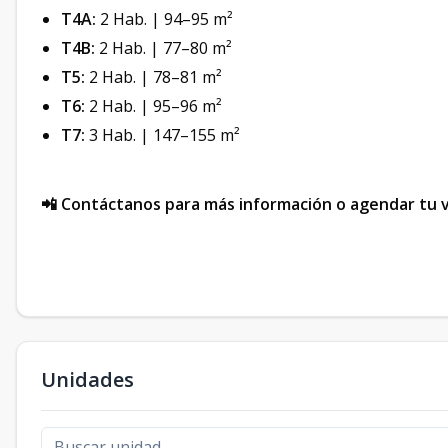
T4A:
2 Hab. | 94–95 m²
T4B:
2 Hab. | 77–80 m²
T5:
2 Hab. | 78–81 m²
T6:
2 Hab. | 95–96 m²
T7:
3 Hab. | 147–155 m²
📲 Contáctanos para más información o agendar tu vi
Unidades