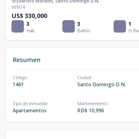
Evaristo Morales
,
Santo Domingo D.N.
VENTA
US$ 330,000
3
3
1
Hab.
Baños
½ Ba
Resumen
Código
:
Ciudad
:
1461
Santo Domingo D.N.
Tipo de inmueble
:
Mantenimiento
:
Apartamentos
RD$ 10,996