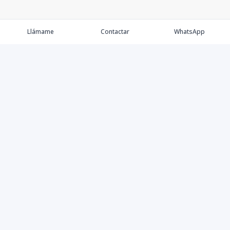
Llámame
Contactar
WhatsApp
Propiedades
Agentes
Nosotros
Contacto
Instagram
©
2026
Tre Solutions, S.R.L.
,
Todos los derechos reservados