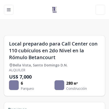
Toggle navigation menu
Toggl
1
/
0
Local preparado para Call Center con
110 cubículos en 2do Nivel en la
Rómulo Betancourt
Bella Vista
,
Santo Domingo D.N.
ALQUILER
US$ 7,000
6
280
M²
Parqueo
Construcción