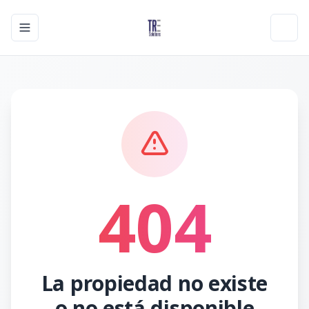
Toggle navigation menu
Toggl
404
La propiedad no existe
o no está disponible