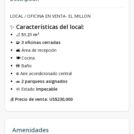
LOCAL / OFICINA EN VENTA- EL MILLON
✨
Características del local:
📐
51.21 m²
🧩
3 oficinas cerradas
🛋 Área de recepción
🍽 Cocina
🚻 Baño
❄️ Aire acondicionado central
🚗
2 parqueos asignados
🧼 Estado
impecable
💰
Precio de venta: US$230,000
Amenidades