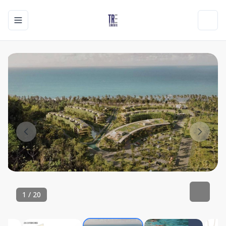
Toggle navigation menu
Toggl
1
/
20