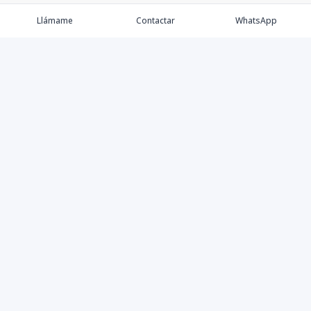
Llámame
Contactar
WhatsApp
Propiedades
Agentes
Nosotros
Contacto
Instagram
©
2026
Tre Solutions, S.R.L.
,
Todos los derechos reservados
Powered by
AlterEstate